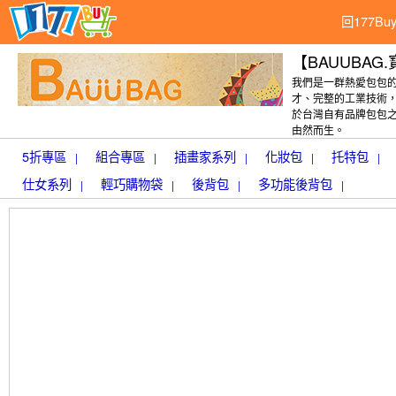
回177B
【BAUUBAG
我們是一群熱愛包包
才、完整的工業技術，
於台灣自有品牌包包之
由然而生。
5折專區
組合專區
插畫家系列
化妝包
托特包
|
|
|
|
|
仕女系列
輕巧購物袋
後背包
多功能後背包
|
|
|
|