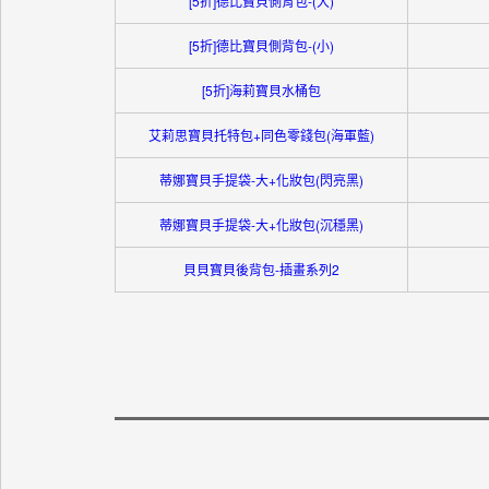
[5折]德比寶貝側背包-(大)
[5折]德比寶貝側背包-(小)
[5折]海莉寶貝水桶包
艾莉思寶貝托特包+同色零錢包(海軍藍)
蒂娜寶貝手提袋-大+化妝包(閃亮黑)
蒂娜寶貝手提袋-大+化妝包(沉穩黑)
貝貝寶貝後背包-插畫系列2