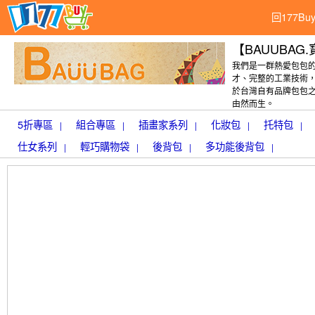
回177B
【BAUUBAG
我們是一群熱愛包包
才、完整的工業技術，
於台灣自有品牌包包之
由然而生。
5折專區
組合專區
插畫家系列
化妝包
托特包
|
|
|
|
|
仕女系列
輕巧購物袋
後背包
多功能後背包
|
|
|
|