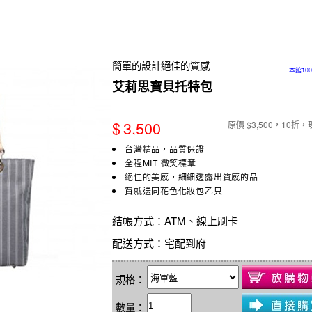
簡單的設計絕佳的質感
本館10
艾莉思寶貝托特包
$
3,500
原價 $3,500
，10折，
台灣精品，品質保證
全程MIT 微笑標章
絕佳的美感，細細透露出質感的品
買就送同花色化妝包乙只
結帳方式
：ATM、線上刷卡
配送方式
：宅配到府
規格：
數量：