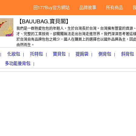
回177Buy官方網站
品牌故事
所有商品
【BAUUBAG.寶貝閣】
我們是一群熱愛包包的年輕人，生於台灣長於台灣。台灣擁有豐富的資源
才、完整的工業技術，卻獨獨無法走出台灣走進世界。我們深深思考著這樣
於台灣自有品牌包包之稀少，國人在購買上的選擇也以國外品牌為主，因此 B
由然而生。
化妝包
托特包
寶貝包
提肩袋
側背包
斜背包
|
|
|
|
|
|
多功能後背包
|