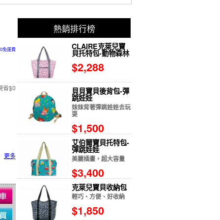
熱銷排行榜
CLAIRE克萊兒寶
00免運費
貝托特包-動物森林
$2,288
現省$0
貝貝寶貝後背包-彈
跳娃娃
妹妹背著彈跳娃娃去玩
耍
$1,500
艾伯爾寶貝托特包-
彈跳娃娃
更多
美麗插畫，超大容量
$3,400
克萊兒寶貝收納包
輕巧、方便、好收納
$1,850