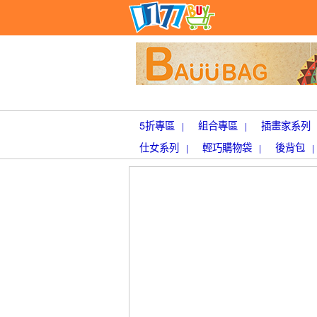
5折專區
組合專區
插畫家系列
|
|
仕女系列
輕巧購物袋
後背包
|
|
|