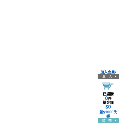
加入會員
已選購
0
件
總金額
$
0
差
$
1000
免
運