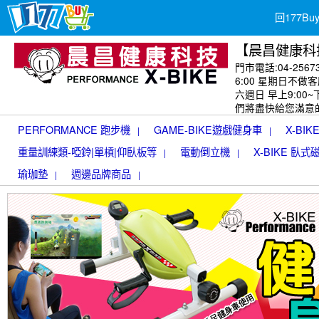
回177B
【晨昌健康科
門市電話:04-2567
6:00 星期日不做客
六週日 早上9:00
們將盡快給您滿意
PERFORMANCE 跑步機
GAME-BIKE遊戲健身車
X-BI
|
|
重量訓練類-啞鈴|單槓|仰臥板等
電動倒立機
X-BIKE 臥
|
|
瑜珈墊
週邊品牌商品
|
|