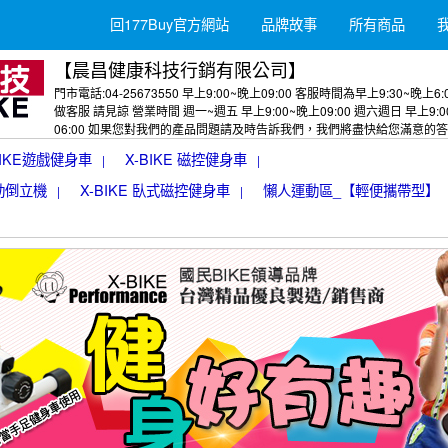
回177Buy官方網站
品牌故事
所有商品
【晨昌健康科技行銷有限公司】
門市電話:04-25673550 早上9:00~晚上09:00 客服時間為早上9:30~晚上6
做客服 請見諒 營業時間 週一~週五 早上9:00~晚上09:00 週六週日 早上9:
06:00 如果您對我們的產品問題請及時告訴我們，我們將盡快給您滿意的
BIKE遊戲健身車
X-BIKE 磁控健身車
|
|
動倒立機
X-BIKE 臥式磁控健身車
懶人運動區_【輕便攜帶型】
|
|