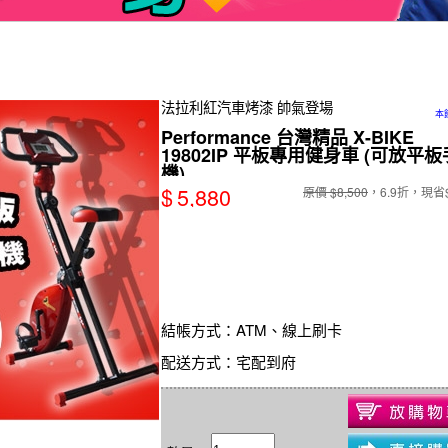
法拉利紅汽車烤漆 帥氣登場
本
Performance 台灣精品 X-BIKE
19802IP 平板專用健身車 (可放平板
機)
$
5,880
原價 $8,500
，6.9折，現省$
結帳方式
：ATM、線上刷卡
配送方式
：宅配到府