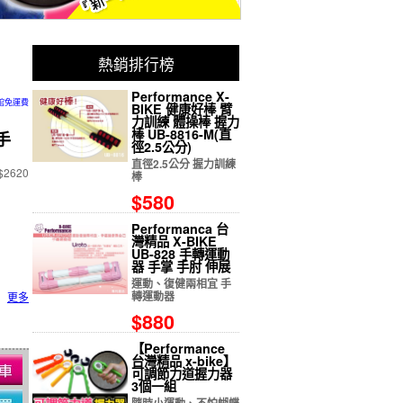
熱銷排行榜
Performance X-
館免運費
BIKE 健康好棒 臂
力訓練 體操棒 握力
棒 UB-8816-M(直
手
徑2.5公分)
直徑2.5公分 握力訓練
2620
棒
$580
Performanca 台
灣精品 X-BIKE
UB-828 手轉運動
器 手掌 手肘 伸展
運動、復健兩相宜 手
轉運動器
更多
$880
【Performance
台灣精品 x-bike】
可調節力道握力器
3個一組