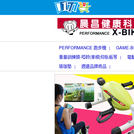
PERFORMANCE 跑步機
GAME-
|
重量訓練類-啞鈴|單槓|仰臥板等
電
|
瑜珈墊
週邊品牌商品
|
|