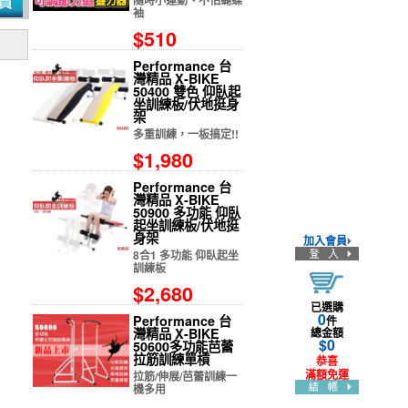
隨時小運動、不怕蝴蝶
袖
$510
Performance 台
灣精品 X-BIKE
50400 雙色 仰臥起
坐訓練板/伏地挺身
架
多重訓練，一板搞定!!
$1,980
Performance 台
灣精品 X-BIKE
50900 多功能 仰臥
起坐訓練板/伏地挺
身架
加入會員
8合1 多功能 仰臥起坐
訓練板
$2,680
已選購
0
Performance 台
件
灣精品 X-BIKE
總金額
$
0
50600多功能芭蕾
拉筋訓練單槓
恭喜
滿額免運
拉筋/伸展/芭蕾訓練一
機多用