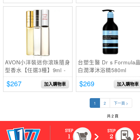
AVON小洋裝迷你滾珠隨身
台塑生醫 Dr s Formula
型香水【任選3種】9ml -
白潤澤沐浴精580ml
77美妝
$267
$269
加入購物車
加入購物車
1
2
下一頁 >
共 2 頁