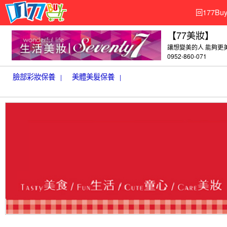
回177B
【77美妝】
讓想變美的人 能夠更
0952-860-071
臉部彩妝保養
美體美髮保養
|
|