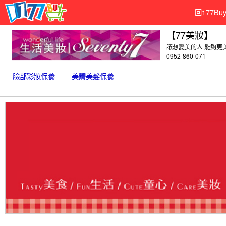
回177B
【77美妝】
讓想變美的人 能夠更
0952-860-071
臉部彩妝保養
美體美髮保養
|
|