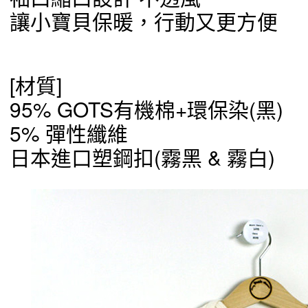
讓小寶貝保暖，行動又更方便
[材質]
95% GOTS有機棉+環保染(黑)
5% 彈性纖維
日本進口塑鋼扣(霧黑 & 霧白)