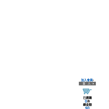
加入會員
已選購
0
件
總金額
$
0