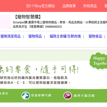
回177Buy官方網站
品牌故事
所有商品
【寵物智慧購】
Smartpet購 嚴選市場上寵物保健品、鮮食、用品及精品，以帶給飼主及
品質為宗旨 【客服專線】0988668303
寵物清潔用品
寵物用品
貓咪主食罐/生鮮肉塊
寵物食品
|
|
|
|