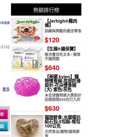
熱銷排行榜
【Jerhigh®雞肉
00免運費
條】
訓練與獎勵的最佳零食
$120
2132
【生展®腸保寶】
解決寶貝吃太多 / 腸胃
不適問題
$640
【美國 kyjen】寵
物慢食碗-底部防滑
設計-花朵慢食碗
更多
(大) 紫色/灰色
★全球寵物展大獎設計
促銷期間699在打九折
$630
貓咪鮮食:水噹噹抗
結石包-5包裝-每包
100公克
天然食品/寵物/貓咪鮮
食