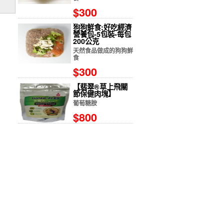
$300
狗狗鮮食:好吃經濟
營養包-5包裝-每包
200公克
天然食品做成的狗狗鮮
食
$300
【翡翠®草上飛關
節保健肉塊】
葡萄糖胺
$800