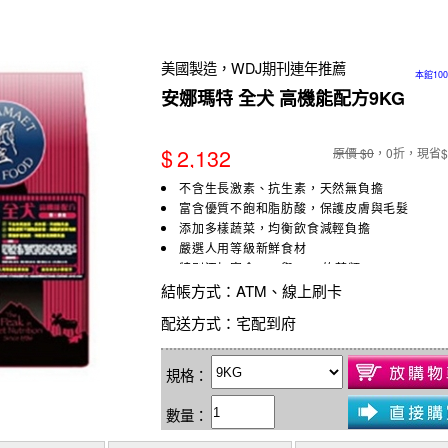
美國製造，WDJ期刊連年推薦
本館10
安娜瑪特 全犬 高機能配方9KG
$
2,132
原價 $0
，0折，現省$-
不含生長激素、抗生素，天然無負擔
富含優質不飽和脂肪酸，保護皮膚與毛髮
添加多樣蔬菜，均衡飲食減輕負擔
嚴選人用等級新鮮食材
特別添加富含EPA與DHA的藻類
結帳方式
：ATM、線上刷卡
配送方式
：宅配到府
規格：
數量：