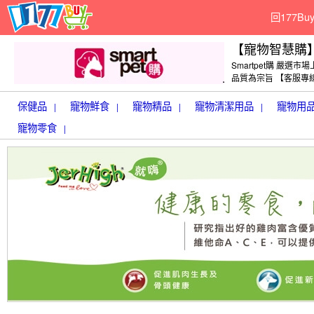
回177B
【寵物智慧購
Smartpet購 嚴
品質為宗旨 【客服專線】
保健品
寵物鮮食
寵物精品
寵物清潔用品
寵物用
|
|
|
|
寵物零食
|