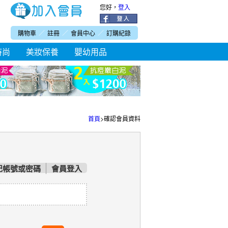
您好，
登入
購物車
／
註冊
／
會員中心
／
訂購紀錄
時尚
美妝保養
嬰幼用品
首頁
>
確認會員資料
記帳號或密碼
會員登入