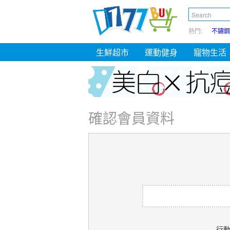
熱門:
不鏽鋼
生鮮超市
運動健身
寵物生活
確認會員資料
行