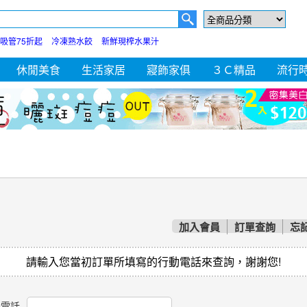
吸管75折起
冷凍熟水餃
新鮮現榨水果汁
休閒美食
生活家居
寢飾家俱
３Ｃ精品
流行
加入會員
訂單查詢
忘
請輸入您當初訂單所填寫的行動電話來查詢，謝謝您!
動電話