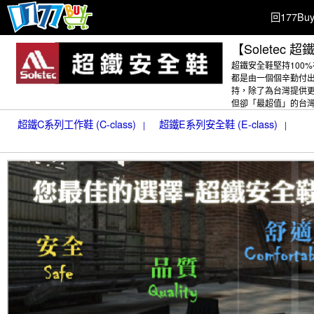
回177B
【Soletec 
超鐵安全鞋堅持100
都是由一個個辛勤付
持，除了為台灣提供
但卻「最超值」的台
超鐵C系列工作鞋 (C-class)
超鐵E系列安全鞋 (E-class)
|
|