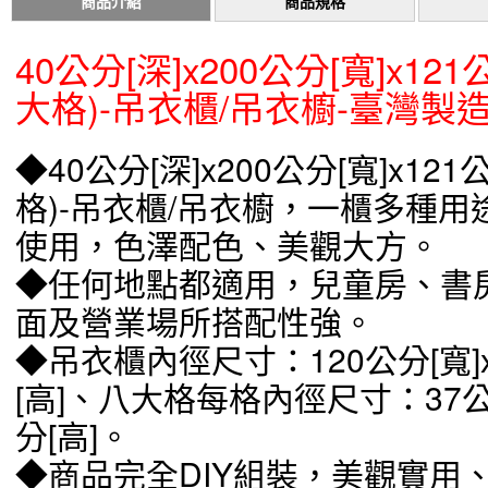
商品介紹
商品規格
40公分[深]x200公分[寬]x12
大格)-吊衣櫃/吊衣櫥-臺灣製
◆40公分[深]x200公分[寬]x12
格)-吊衣櫃/吊衣櫥，一櫃多種
使用，色澤配色、美觀大方。
◆任何地點都適用，兒童房、書
面及營業場所搭配性強。
◆吊衣櫃內徑尺寸：120公分[寬]x4
[高]、八大格每格內徑尺寸：37公分
分[高]。
◆商品完全DIY組裝，美觀實用