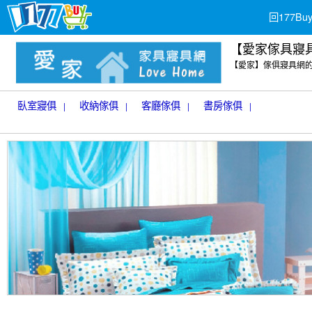
回177B
【愛家傢具寢
【愛家】傢俱寢具網
臥室寢俱
收納傢俱
客廳傢俱
書房傢俱
|
|
|
|